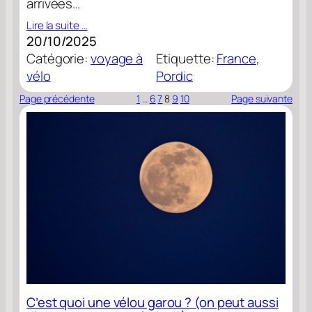
arrivées…
Lire la suite …
20/10/2025
Catégorie:
voyage à
Etiquette:
France
, 
vélo
Pordic
Page précédente
1
…
6
7
8
9
10
Page suivante
C’est quoi une vélou garou ? (on peut aussi