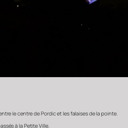
re le centre de Pordic et les falaises de la pointe.
sés à la Petite Ville.