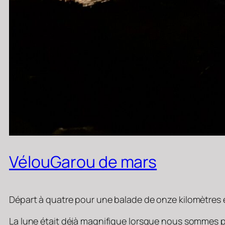
VélouGarou de mars
Départ à quatre pour une balade de onze kilomètres ent
La lune était déjà magnifique lorsque nous sommes pas